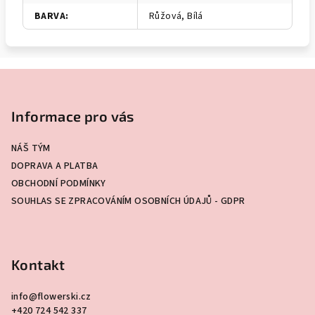
BARVA
:
Růžová, Bílá
Z
á
p
Informace pro vás
a
NÁŠ TÝM
t
DOPRAVA A PLATBA
í
OBCHODNÍ PODMÍNKY
SOUHLAS SE ZPRACOVÁNÍM OSOBNÍCH ÚDAJŮ - GDPR
Kontakt
info
@
flowerski.cz
+420 724 542 337