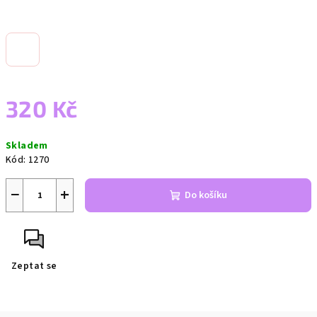
320 Kč
Měrná
Skladem
cena:
Kód:
1270
−
+
Do košíku
Zeptat se