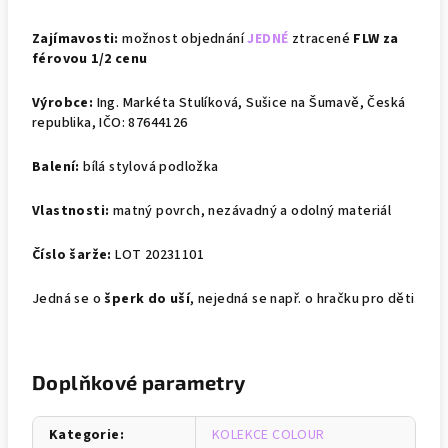
Zajímavosti:
možnost objednání
JEDNÉ
ztracené
FLW za
férovou 1/2 cenu
Výrobce:
Ing. Markéta Stulíková, Sušice na Šumavě, Česká
republika, IČO: 87644126
Balení:
bílá stylová podložka
Vlastnosti:
matný povrch, nezávadný a odolný materiál
Číslo šarže:
LOT 20231101
Jedná se o
šperk do uší
, nejedná se např. o hračku pro děti
Doplňkové parametry
Kategorie
:
KOLEKCE COLOUR