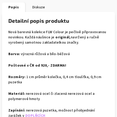
Popis
Diskuze
Detailní popis produktu
Nová barevná kolekce FLW Colour je pečlivě připravovanou
novinkou. Každá náušnice je
originál
,
navržený a ručně
vyrobený samotnou zakladatelkou značky.
Barva:
výrazná růžová a bílo-béžová
Poštovné v ČR od 920,- ZDARMA!
Rozměry:
1 cm průměr kolečka, 0,4 cm tloušťka, 0,9 cm
puzetka
Materiál:
nerezová ocel či zlacená nerezová ocel a
polymerové hmoty
Zapínání:
nerezová puzetka,
možnost přiobjednání
zarážek v
DOPLŇCÍCH