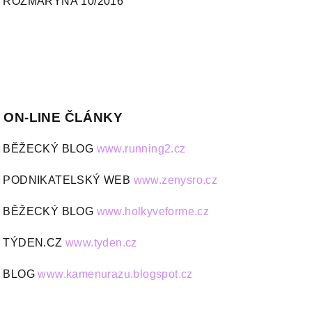
ROZMARÝNA 10/2016
ON-LINE ČLÁNKY
BĚŽECKÝ BLOG
www.running2.cz
PODNIKATELSKÝ WEB
www.zenysro.cz
BĚŽECKÝ BLOG
www.holkyveforme.cz
TÝDEN.CZ
www.tyden.cz
BLOG
www.kamenurazu.blogspot.cz