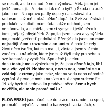
se nesolí, ale to rozhodně není výmluva. Měla jsem jet
ještě pomaleji… Anebo to tak mělo být? :) Škoda na autě
jako hrom! Na opravu padly úspory na cestování a
radování, což mě tenkrát pěkně dopálilo. Své zaměstnání
produkční v kultuře mám ráda, takže odchod jsem
neplánovala, ale chtěla jsem si vymyslet ještě něco k
tomu, nějaký přivýdělek. Zapojila jsem hlavu a vymýšlela
moje malé „večerní“ podnikání. Přemýšlela jsem,
co mám
nejraději, čemu rozumím a co umím
. A protože celý
život něco tvořím, kutím a maluji, zůstala jsem v těchto
vodách -
u náušnic
, které jsem už čtyři roky pro sebe a
své kamarádky vyráběla. Společně je celou tu
dobu
testujeme
a výsledkem je, že jsou
děsně fajn, líbí
se a vše vydrží.
Neblednou, nezreznou, nemění se a
zvládají i extrémy
jako mráz, slanou vodu nebo náhodné
vyprání. A proto je mohu nabízet a s klidným srdcem říci:
"Nikdy bych si nedovolila prodávat něco,
čemu bych
nevěřila, ale tohle prostě můžu
."
FLOWERSKI
jsou náušnice do práce, na rande, na sport,
pro malé i největší, v mnoho barevných variantách, s