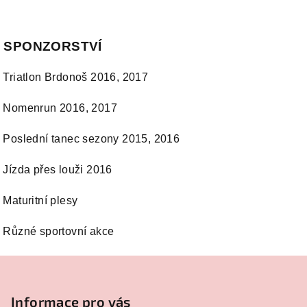
SPONZORSTVÍ
Triatlon Brdonoš 2016, 2017
Nomenrun 2016, 2017
Poslední tanec sezony 2015, 2016
Jízda přes louži 2016
Maturitní plesy
Různé sportovní akce
Z
á
p
Informace pro vás