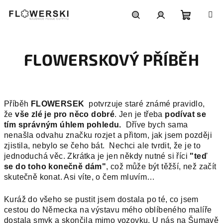
Přejít
na
obsah
Nákupní
Hledat
Přihlášení
FLOWERSKOVÝ PŘÍBĚH
košík
Příběh
FLOWERSEK
potvrzuje staré známé pravidlo,
že
vše zlé je pro něco dobré
. Jen je třeba
podívat se
tím správným úhlem pohledu.
Dříve bych sama
nenašla odvahu značku rozjet a přitom, jak jsem později
zjistila, nebylo se čeho bát. Nechci ale tvrdit, že je to
jednoduchá věc. Zkrátka je jen někdy nutné si říci
"teď
se do toho konečně dám"
, což může být těžší, než začít
skutečně konat. Asi víte, o čem mluvím…
Kuráž do všeho se pustit jsem dostala po té, co jsem
cestou do Německa na výstavu mého oblíbeného malíře
dostala smyk a skončila mimo vozovku. U nás na Šumavě