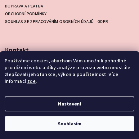
t
í
DOPRAVA A PLATBA
í
p
OBCHODNÍ PODMÍNKY
r
SOUHLAS SE ZPRACOVÁNÍM OSOBNÍCH ÚDAJŮ - GDPR
v
k
y
v
Kontakt
ý
Používáme cookies, abychom Vám umožnili pohodlné
p
info
@
flowerski.cz
prohlížení webu a díky analýze provozu webu neustále
i
+420 724 542 337
zlepšovali jeho funkce, výkon a použitelnost. Více
s
informací
zde
.
u
Nastavení
Facebook
Souhlasím
FLOWERSKI