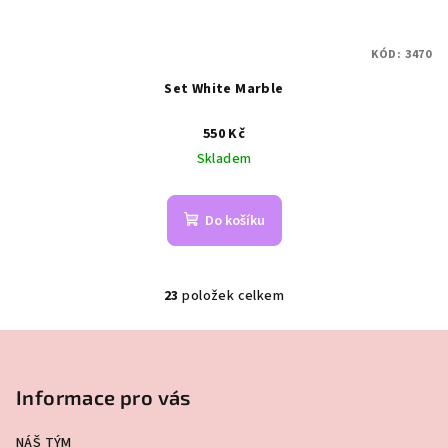
KÓD:
3470
Set White Marble
550 Kč
Skladem
Do košíku
23
položek celkem
O
v
Z
l
á
á
p
Informace pro vás
d
a
a
c
NÁŠ TÝM