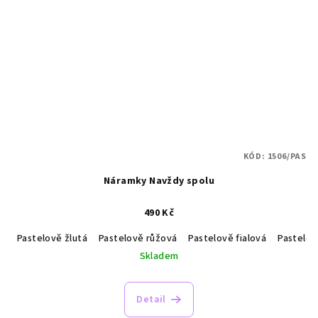
KÓD:
1506/PAS
Náramky Navždy spolu
490 Kč
Pastelově žlutá
Pastelově růžová
Pastelově fialová
Pastelo
Skladem
Detail