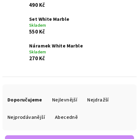
490 Kč
Set White Marble
Skladem
550 Kč
Náramek White Marble
Skladem
270 Kč
Ř
a
Doporučujeme
Nejlevnější
Nejdražší
z
e
Nejprodávanější
Abecedně
n
í