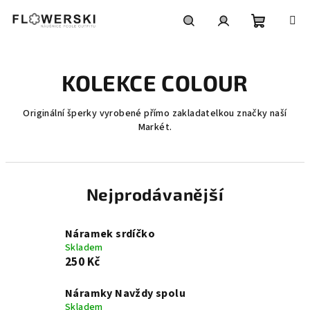
Přejít
na
obsah
Nákupní
Hledat
Přihlášení
KOLEKCE COLOUR
košík
Originální šperky vyrobené přímo zakladatelkou značky naší
Markét.
Nejprodávanější
Náramek srdíčko
Skladem
250 Kč
Náramky Navždy spolu
Skladem