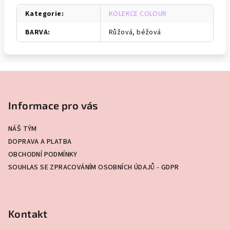
Kategorie
:
KOLEKCE COLOUR
BARVA
:
Růžová, béžová
Z
á
p
Informace pro vás
a
NÁŠ TÝM
t
DOPRAVA A PLATBA
í
OBCHODNÍ PODMÍNKY
SOUHLAS SE ZPRACOVÁNÍM OSOBNÍCH ÚDAJŮ - GDPR
Kontakt