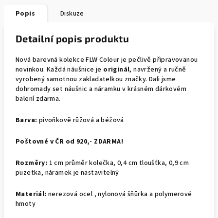
Popis
Diskuze
Detailní popis produktu
Nová barevná kolekce FLW Colour je pečlivě připravovanou
novinkou. Každá náušnice je
originál
,
navržený a ručně
vyrobený samotnou zakladatelkou značky. Dali jsme
dohromady set náušnic a náramku v krásném dárkovém
balení zdarma.
Barva:
pivoňkově růžová a béžová
Poštovné v ČR od 920,- ZDARMA!
Rozměry:
1 cm průměr kolečka, 0,4 cm tloušťka, 0,9 cm
puzetka, náramek je nastavitelný
Materiál:
nerezová ocel , nylonová šňůrka a polymerové
hmoty