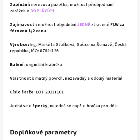
Zapínání:
nerezová puzetka,
možnost přiobjednání
zarážek v
DOPLŇCÍCH
Zajímavosti:
možnost objednání
JEDNÉ
ztracené
FLW za
férovou 1/2 cenu
Výrobce:
Ing. Markéta Stulíková, Sušice na Šumavě, Česká
republika, IČO: 87644126
Balení:
originální krabička
Vlastnosti:
matný povrch, nezávadný a odolný materiál
Číslo šarže:
LOT 20231101
Jedná se o
šperky
, nejedná se např. o hračku pro děti
Doplňkové parametry