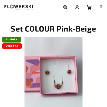
Přejít
na
obsah
Nákupní
Hledat
Přihlášení
Set COLOUR Pink-Beige
košík
Novinka
Výhodné