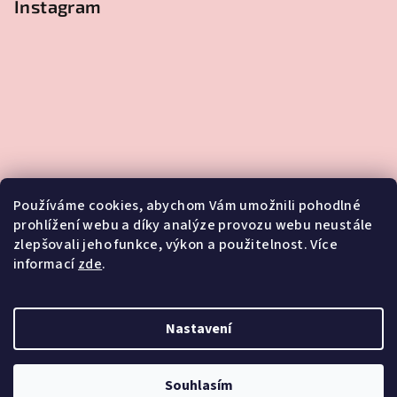
Instagram
Používáme cookies, abychom Vám umožnili pohodlné
prohlížení webu a díky analýze provozu webu neustále
zlepšovali jeho funkce, výkon a použitelnost. Více
informací
zde
.
Sledovat na Instagramu
Nastavení
Copyright 2026
FLOWERSKI
. Všechna práva vyhrazena.
Souhlasím