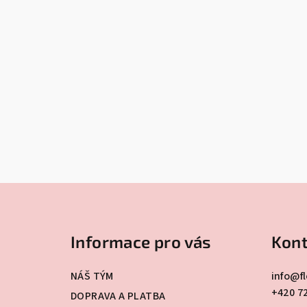
Z
á
Informace pro vás
Kont
p
a
NÁŠ TÝM
info
@
f
+420 7
t
DOPRAVA A PLATBA