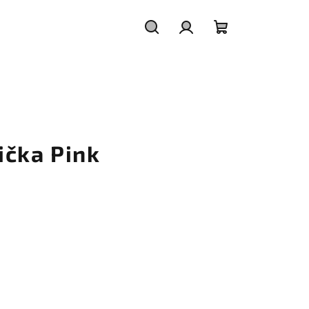
Hledat
Přihlášení
Nákupní
košík
ička Pink