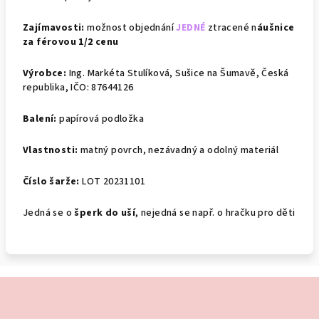
Zajímavosti:
možnost objednání
JEDNÉ
ztracené
n
áušnice
za férovou 1/2 cenu
Výrobce:
Ing. Markéta Stulíková, Sušice na Šumavě, Česká
republika, IČO: 87644126
Balení:
papírová podložka
Vlastnosti:
matný povrch, nezávadný a odolný materiál
Číslo šarže:
LOT 20231101
Jedná se o
šperk do uší
, nejedná se např. o hračku pro děti
Z
á