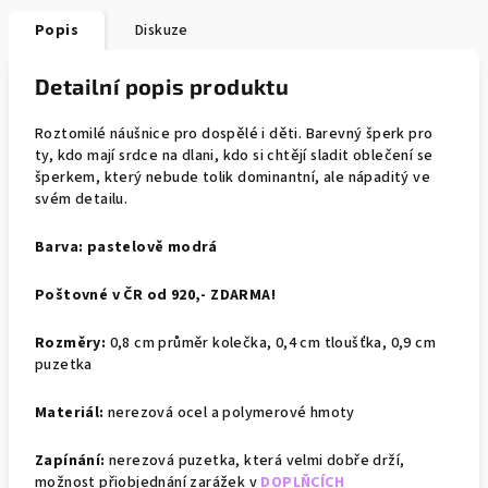
Popis
Diskuze
Detailní popis produktu
Roztomilé náušnice pro dospělé i děti. Barevný šperk pro
ty, kdo mají srdce na dlani, kdo si chtějí sladit oblečení se
šperkem, který nebude tolik dominantní, ale nápaditý ve
svém detailu.
Barva:
pastelově modrá
Poštovné v ČR od 920,- ZDARMA!
Rozměry:
0,8 cm průměr kolečka, 0,4 cm tloušťka, 0,9 cm
puzetka
Materiál:
nerezová ocel a polymerové hmoty
Zapínání:
nerezová puzetka, která velmi dobře drží,
možnost přiobjednání zarážek v
DOPLŇCÍCH