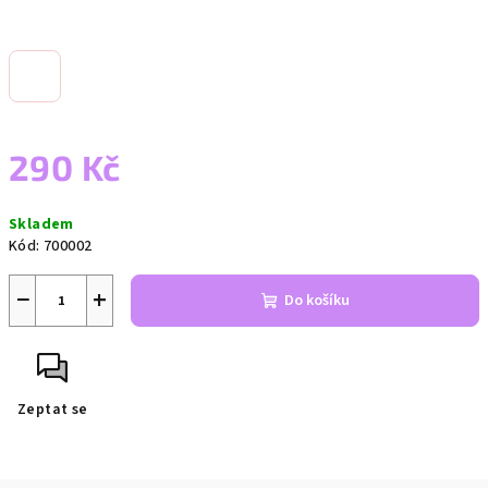
290 Kč
Měrná
Skladem
cena:
Kód:
700002
−
+
Do košíku
Zeptat se