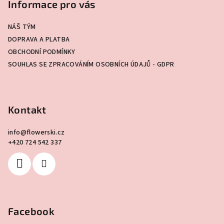
p
Informace pro vás
a
NÁŠ TÝM
t
DOPRAVA A PLATBA
í
OBCHODNÍ PODMÍNKY
SOUHLAS SE ZPRACOVÁNÍM OSOBNÍCH ÚDAJŮ - GDPR
Kontakt
info
@
flowerski.cz
+420 724 542 337
Facebook