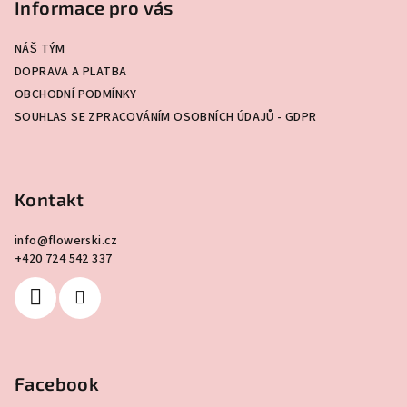
p
Informace pro vás
a
NÁŠ TÝM
t
DOPRAVA A PLATBA
í
OBCHODNÍ PODMÍNKY
SOUHLAS SE ZPRACOVÁNÍM OSOBNÍCH ÚDAJŮ - GDPR
Kontakt
info
@
flowerski.cz
+420 724 542 337
Facebook