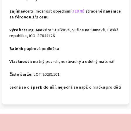
Zajímavosti:
možnost objednání
JEDNÉ
ztracené
n
áušnice
za férovou 1/2 cenu
Výrobce:
Ing. Markéta Stulíková, Sušice na Šumavě, Česká
republika, IČO: 87644126
Balení:
papírová podložka
Vlastnosti:
matný povrch, nezávadný a odolný materiál
Číslo šarže:
LOT 20231101
Jedná se o
šperk do uší
, nejedná se např. o hračku pro děti
Z
á