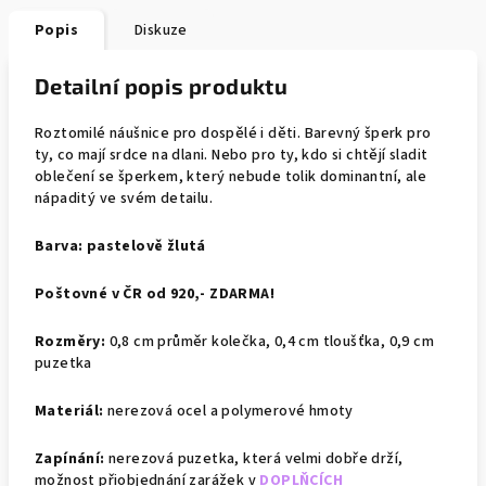
Popis
Diskuze
Detailní popis produktu
Roztomilé náušnice pro dospělé i děti. Barevný šperk pro
ty, co mají srdce na dlani. Nebo pro ty, kdo si chtějí sladit
oblečení se šperkem, který nebude tolik dominantní, ale
nápaditý ve svém detailu.
Barva:
pastelově žlutá
Poštovné v ČR od 920,- ZDARMA!
Rozměry:
0,8 cm průměr kolečka, 0,4 cm tloušťka, 0,9 cm
puzetka
Materiál:
nerezová ocel a polymerové hmoty
Zapínání:
nerezová puzetka, která velmi dobře drží,
možnost přiobjednání zarážek v
DOPLŇCÍCH