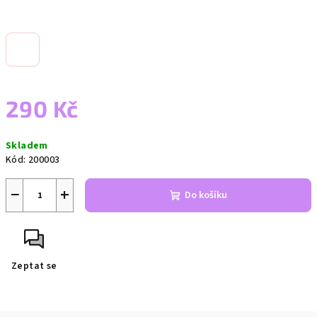
290 Kč
Měrná
Skladem
cena:
Kód:
200003
−
+
Do košíku
Zeptat se