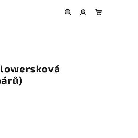
Hledat
Přihlášení
Nákupní
košík
flowersková
párů)