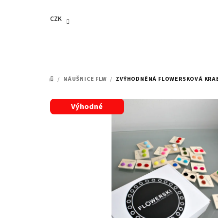
Přejít
na
CZK
obsah
/
NÁUŠNICE FLW
/
ZVÝHODNĚNÁ FLOWERSKOVÁ KRABI
DOMŮ
Výhodné