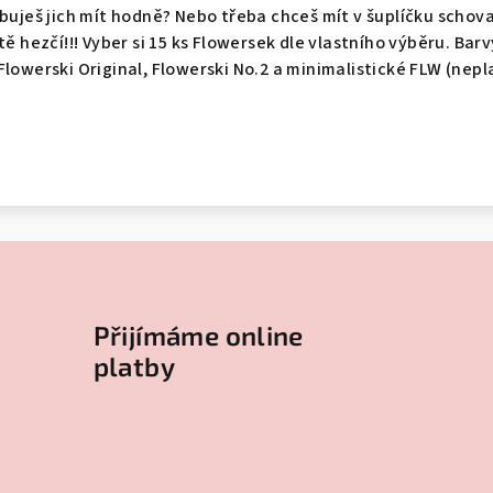
ebuješ jich mít hodně? Nebo třeba chceš mít v šuplíčku schov
ště hezčí!!! Vyber si 15 ks Flowersek dle vlastního výběru. B
lowerski Original, Flowerski No.2 a minimalistické FLW (nepla
Přijímáme online
platby