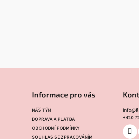
Z
á
Informace pro vás
Kont
p
a
NÁŠ TÝM
info
@
f
+420 7
t
DOPRAVA A PLATBA
OBCHODNÍ PODMÍNKY
í
SOUHLAS SE ZPRACOVÁNÍM