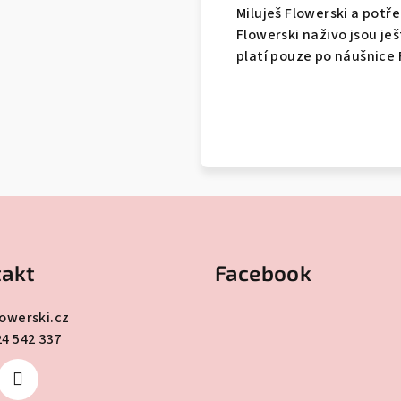
Miluješ Flowerski a potř
Flowerski naživo jsou je
platí pouze po náušnice F
akt
Facebook
lowerski.cz
24 542 337