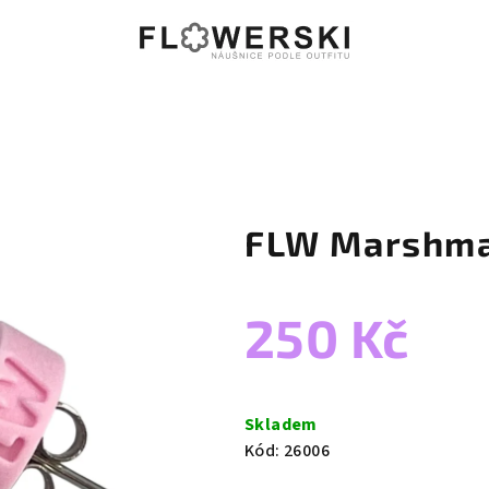
FLW Marshm
250 Kč
Měrná
cena:
Skladem
Kód:
26006