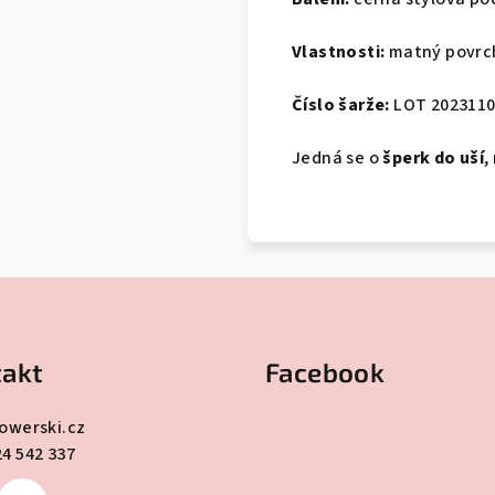
Vlastnosti:
matný povrch
Číslo šarže:
LOT 202311
Jedná se o
šperk do uší
,
akt
Facebook
lowerski.cz
24 542 337