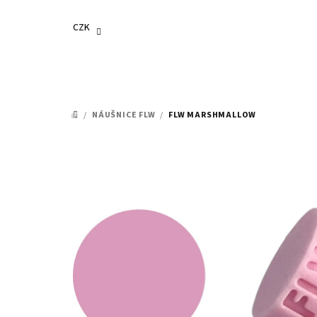
Přejít
na
CZK
obsah
/
NÁUŠNICE FLW
/
FLW MARSHMALLOW
DOMŮ