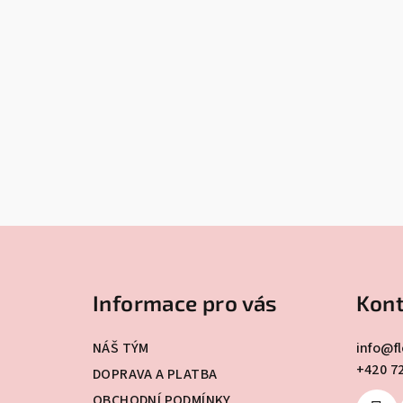
Z
á
Informace pro vás
Kont
p
a
NÁŠ TÝM
info
@
f
+420 7
t
DOPRAVA A PLATBA
OBCHODNÍ PODMÍNKY