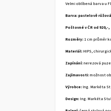
Velmi oblíbená barva u F
Barva:
pastelově růžov
Poštovné v ČR od 920,-,
Rozměry:
1 cm průměr ko
Materiál:
HIPS, chirurgic
Zapínání:
nerezová puze
Zajímavosti:
možnost o
Výrobce:
Ing. Markéta St
Design:
Ing. Markéta Stu
Balení:
černá stylová po