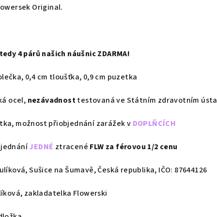
lowersek Original.
á
 tedy 4 párů našich náušnic ZDARMA!
lečka, 0,4 cm tloušťka, 0,9 cm puzetka
ká ocel,
nezávadnost
testovaná ve Státním zdravotním úst
tka,
možnost přiobjednání zarážek v
DOPLŇCÍCH
bjednání
JEDNÉ
ztracené
FLW za férovou 1/2 cenu
ulíková, Sušice na Šumavě, Česká republika, IČO: 87644126
líková, zakladatelka Flowerski
dložka