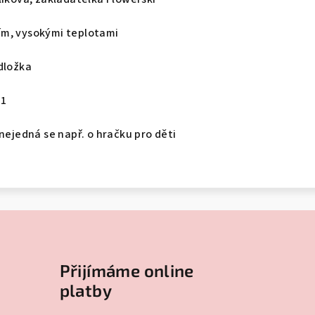
ím, vysokými teplotami
dložka
01
 nejedná se např. o hračku pro děti
Přijímáme online
platby