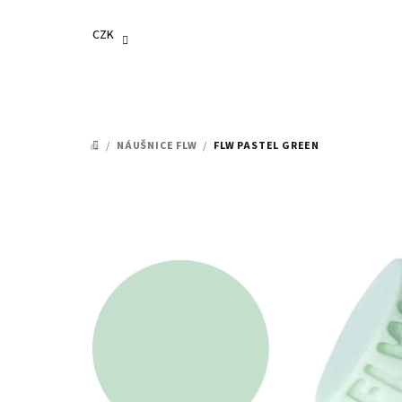
Přejít
na
CZK
obsah
/
NÁUŠNICE FLW
/
FLW PASTEL GREEN
DOMŮ