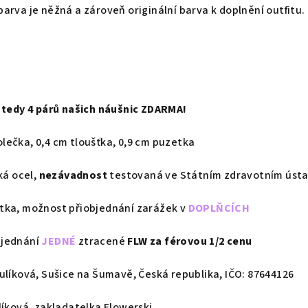
arva je něžná a zároveň originální barva k doplnění outfitu.
, tedy 4 párů našich náušnic ZDARMA!
lečka, 0,4 cm tloušťka, 0,9 cm puzetka
ká ocel,
nezávadnost
testovaná ve Státním zdravotním úst
tka,
možnost přiobjednání zarážek v
DOPLŇCÍCH
bjednání
JEDNÉ
ztracené
FLW za férovou 1/2 cenu
ulíková, Sušice na Šumavě, Česká republika, IČO: 87644126
líková, zakladatelka Flowerski