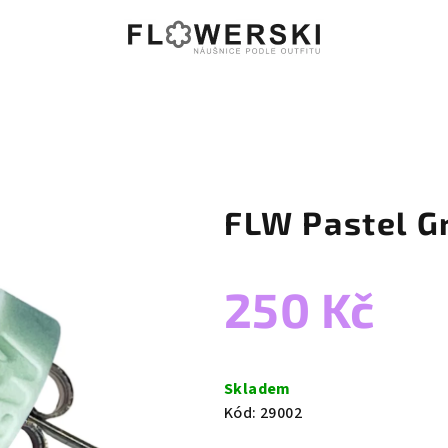
FLW Pastel G
250 Kč
Měrná
cena:
Skladem
Kód:
29002