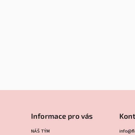
Z
á
Informace pro vás
Kont
p
a
NÁŠ TÝM
info
@
f