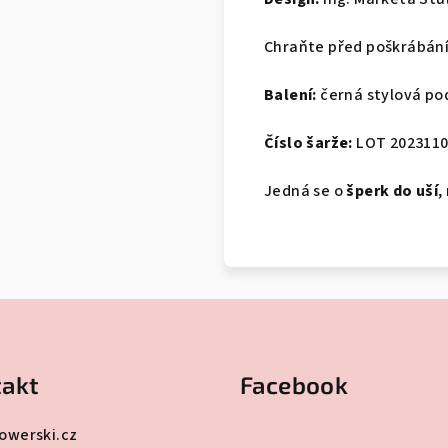
Chraňte před poškrábán
Balení:
černá stylová po
Číslo šarže:
LOT 202311
Jedná se o
šperk do uší
,
akt
Facebook
lowerski.cz