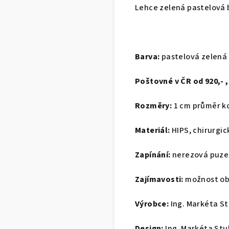
Lehce zelená pastelová b
Barva:
pastelová zelená
Poštovné v ČR od 920,- 
Rozměry:
1 cm průměr ko
Materiál:
HIPS, chirurgic
Zapínání:
nerezová puze
Zajímavosti:
možnost o
Výrobce:
Ing. Markéta St
Design:
Ing. Markéta Stu