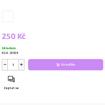
250 Kč
Měrná
Skladem
cena:
Kód:
28004
−
+
Do košíku
Zeptat se