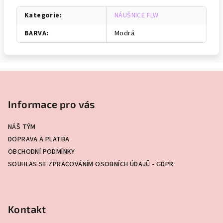
Kategorie
:
NÁUŠNICE FLW
BARVA
:
Modrá
Z
á
p
Informace pro vás
a
NÁŠ TÝM
t
DOPRAVA A PLATBA
í
OBCHODNÍ PODMÍNKY
SOUHLAS SE ZPRACOVÁNÍM OSOBNÍCH ÚDAJŮ - GDPR
Kontakt