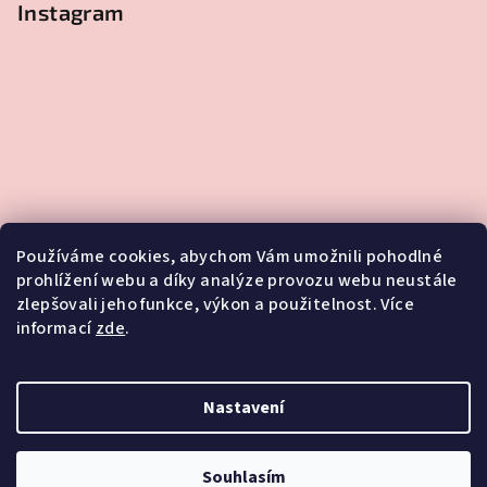
Instagram
Používáme cookies, abychom Vám umožnili pohodlné
prohlížení webu a díky analýze provozu webu neustále
zlepšovali jeho funkce, výkon a použitelnost. Více
informací
zde
.
Sledovat na Instagramu
Nastavení
Copyright 2026
FLOWERSKI
. Všechna práva vyhrazena.
Souhlasím