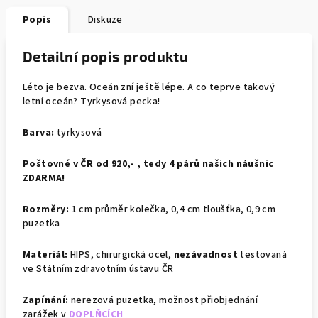
Popis
Diskuze
Detailní popis produktu
Léto je bezva. Oceán zní ještě lépe. A co teprve takový
letní oceán? Tyrkysová pecka!
Barva:
tyrkysová
Poštovné v ČR od 920,- , tedy 4 párů našich náušnic
ZDARMA!
Rozměry:
1 cm průměr kolečka, 0,4 cm tloušťka, 0,9 cm
puzetka
Materiál:
HIPS, chirurgická ocel,
nezávadnost
testovaná
ve Státním zdravotním ústavu ČR
Zapínání:
nerezová puzetka,
možnost přiobjednání
zarážek v
DOPLŇCÍCH