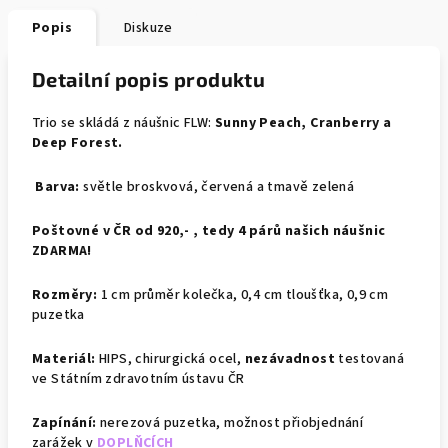
Popis
Diskuze
Detailní popis produktu
Trio se skládá z náušnic FLW:
Sunny Peach, Cranberry a
Deep Forest.
Barva:
světle broskvová, červená a tmavě zelená
Poštovné v ČR od 920,- , tedy 4 párů našich náušnic
ZDARMA!
Rozměry:
1 cm průměr kolečka, 0,4 cm tloušťka, 0,9 cm
puzetka
Materiál:
HIPS, chirurgická ocel,
nezávadnost
testovaná
ve Státním zdravotním ústavu ČR
Zapínání:
nerezová puzetka,
možnost přiobjednání
zarážek v
DOPLŇCÍCH