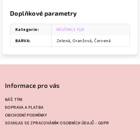
Doplňkové parametry
Kategorie
:
NÁUŠNICE FLW
BARVA
:
Zelená, Oranžová, Červená
Z
á
p
Informace pro vás
a
NÁŠ TÝM
t
DOPRAVA A PLATBA
í
OBCHODNÍ PODMÍNKY
SOUHLAS SE ZPRACOVÁNÍM OSOBNÍCH ÚDAJŮ - GDPR