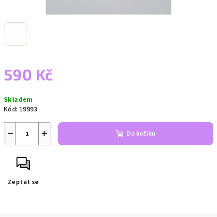
590 Kč
Měrná
Skladem
cena:
Kód:
19993
−
+
Do košíku
Zeptat se