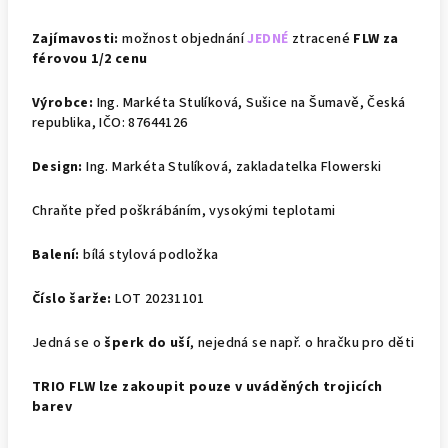
Zajímavosti:
možnost objednání
JEDNÉ
ztracené
FLW za
férovou 1/2 cenu
Výrobce:
Ing. Markéta Stulíková, Sušice na Šumavě, Česká
republika, IČO: 87644126
Design:
Ing. Markéta Stulíková, zakladatelka Flowerski
Chraňte před poškrábáním, vysokými teplotami
Balení:
bílá stylová podložka
Číslo šarže:
LOT 20231101
Jedná se o
šperk do uší
, nejedná se např. o hračku pro děti
TRIO FLW lze zakoupit pouze v uváděných trojicích
barev