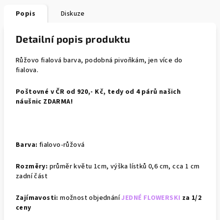
Popis
Diskuze
Detailní popis produktu
Růžovo fialová barva, podobná pivoňkám, jen více do
fialova.
Poštovné v ČR od 920,- Kč, tedy od 4 párů našich
náušnic ZDARMA!
Barva:
fialovo-růžová
Rozměry:
průměr květu 1cm, výška lístků 0,6 cm, cca 1 cm
zadní část
Zajímavosti:
možnost objednání
JEDNÉ FLOWERSKI
za 1/2
ceny