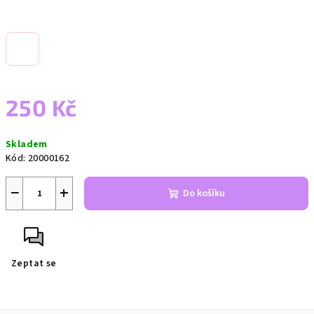
250 Kč
Měrná
Skladem
cena:
Kód:
20000162
−
+
Do košíku
Zeptat se