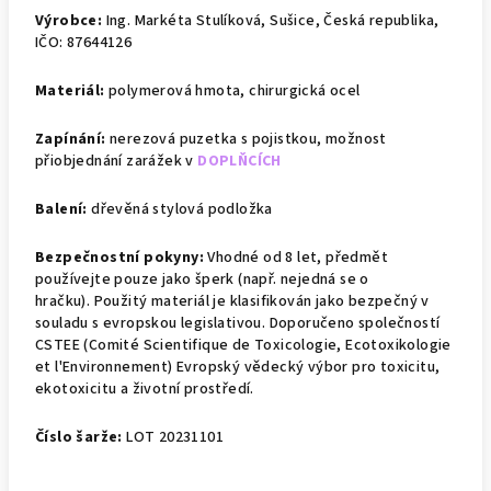
Výrobce:
Ing. Markéta Stulíková, Sušice, Česká republika,
IČO: 87644126
Materiál:
polymerová hmota, chirurgická ocel
Zapínání:
nerezová puzetka s pojistkou, m
ožnost
přiobjednání zarážek v
DOPLŇCÍCH
Balení:
dřevěná stylová podložka
Bezpečnostní pokyny:
Vhodné od 8 let, předmět
používejte pouze jako šperk (např. nejedná se o
hračku).
Použitý materiál je klasifikován jako bezpečný v
souladu s evropskou legislativou. Doporučeno společností
CSTEE (Comité Scientifique de Toxicologie, Ecotoxikologie
et l'Environnement)
Evropský vědecký výbor pro toxicitu,
ekotoxicitu a životní prostředí.
Číslo šarže:
LOT 20231101