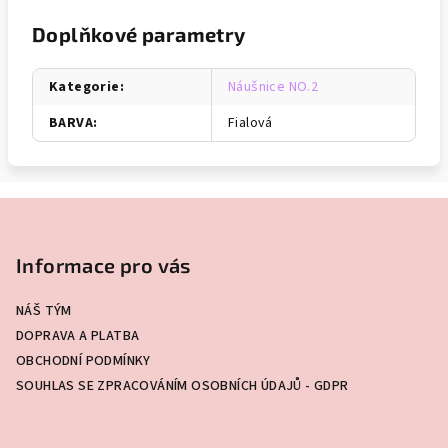
Doplňkové parametry
Kategorie
:
Náušnice NO.2
BARVA
:
Fialová
Z
á
p
Informace pro vás
a
NÁŠ TÝM
t
DOPRAVA A PLATBA
í
OBCHODNÍ PODMÍNKY
SOUHLAS SE ZPRACOVÁNÍM OSOBNÍCH ÚDAJŮ - GDPR