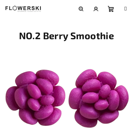
Přejít
na
obsah
Nákupní
Hledat
Přihlášení
NO.2 Berry Smoothie
košík