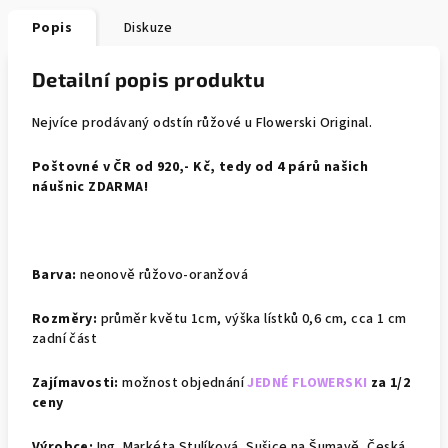
Popis
Diskuze
Detailní popis produktu
Nejvíce prodávaný odstín růžové u Flowerski Original.
Poštovné v ČR od 920,- Kč, tedy od 4 párů našich
náušnic ZDARMA!
Barva:
neonově růžovo-oranžová
Rozměry:
průměr květu 1cm, výška lístků 0,6 cm, cca 1 cm
zadní část
Zajímavosti:
možnost objednání
JEDNÉ FLOWERSKI
za 1/2
ceny
Výrobce:
Ing. Markéta Stulíková, Sušice na Šumavě, Česká