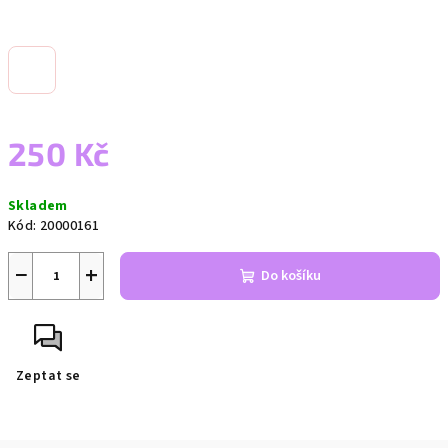
250 Kč
Měrná
Skladem
cena:
Kód:
20000161
−
+
Do košíku
Zeptat se