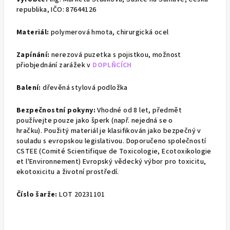
republika, IČO: 87644126
Materiál:
polymerová hmota, chirurgická ocel
Zapínání:
nerezová puzetka s pojistkou, m
ožnost
přiobjednání zarážek v
DOPLŇCÍCH
Balení:
dřevěná stylová podložka
Bezpečnostní pokyny:
Vhodné od 8 let, předmět
používejte pouze jako šperk (např. nejedná se o
hračku).
Použitý materiál je klasifikován jako bezpečný v
souladu s evropskou legislativou. Doporučeno společností
CSTEE (Comité Scientifique de Toxicologie, Ecotoxikologie
et l'Environnement)
Evropský vědecký výbor pro toxicitu,
ekotoxicitu a životní prostředí.
Číslo šarže:
LOT 20231101