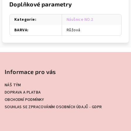
Doplňkové parametry
Kategorie
:
Náušnice NO.2
BARVA
:
Růžová
Z
á
p
Informace pro vás
a
NÁŠ TÝM
t
DOPRAVA A PLATBA
í
OBCHODNÍ PODMÍNKY
SOUHLAS SE ZPRACOVÁNÍM OSOBNÍCH ÚDAJŮ - GDPR