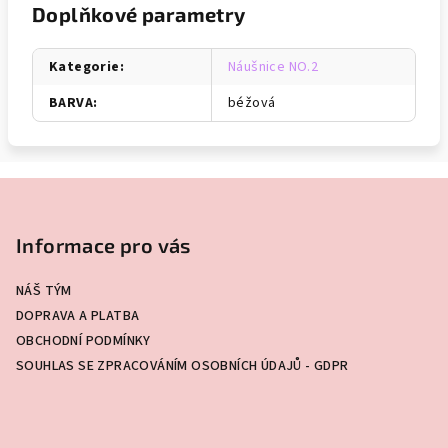
Doplňkové parametry
Kategorie
:
Náušnice NO.2
BARVA
:
béžová
Z
á
p
Informace pro vás
a
NÁŠ TÝM
t
DOPRAVA A PLATBA
í
OBCHODNÍ PODMÍNKY
SOUHLAS SE ZPRACOVÁNÍM OSOBNÍCH ÚDAJŮ - GDPR