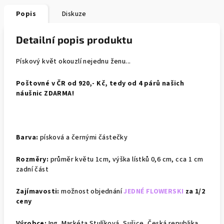
Popis
Diskuze
Detailní popis produktu
Pískový květ okouzlí nejednu ženu...
Poštovné v ČR od 920,- Kč, tedy od 4 párů našich
náušnic ZDARMA!
Barva:
písková a černými částečky
Rozměry:
průměr květu 1cm, výška lístků 0,6 cm, cca 1 cm
zadní část
Zajímavosti:
možnost objednání
JEDNÉ FLOWERSKI
za 1/2
ceny
Výrobce:
Ing. Markéta Stulíková, Sušice, Česká republika,