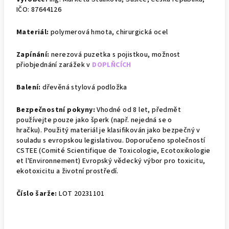
IČO: 87644126
Materiál:
polymerová hmota, chirurgická ocel
Zapínání:
nerezová puzetka s pojistkou, m
ožnost
přiobjednání zarážek v
DOPLŇCÍCH
Balení:
dřevěná stylová podložka
Bezpečnostní pokyny:
Vhodné od 8 let, předmět
používejte pouze jako šperk (např. nejedná se o
hračku).
Použitý materiál je klasifikován jako bezpečný v
souladu s evropskou legislativou. Doporučeno společností
CSTEE (Comité Scientifique de Toxicologie, Ecotoxikologie
et l'Environnement)
Evropský vědecký výbor pro toxicitu,
ekotoxicitu a životní prostředí.
Číslo šarže:
LOT 20231101