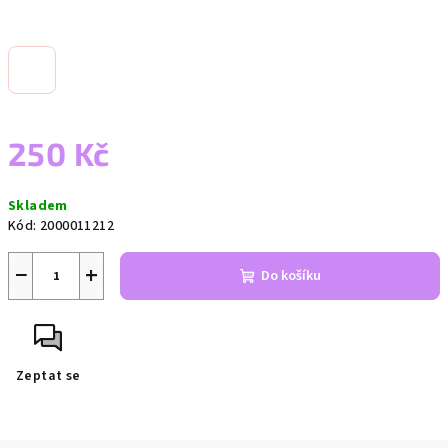
250 Kč
Měrná
Skladem
cena:
Kód:
2000011212
−
+
Do košíku
Zeptat se