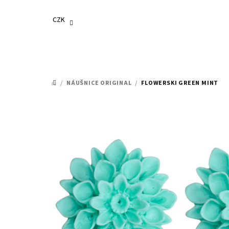
Přejít
na
CZK
obsah
/
NÁUŠNICE ORIGINAL
/
FLOWERSKI GREEN MINT
DOMŮ