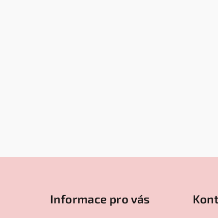
Z
á
Informace pro vás
Kont
p