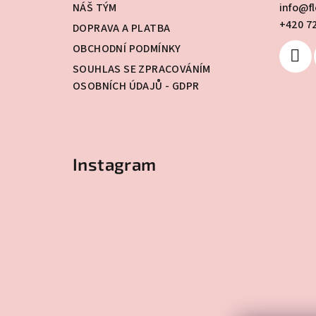
a
NÁŠ TÝM
info
@
f
+420 7
t
DOPRAVA A PLATBA
OBCHODNÍ PODMÍNKY
í
SOUHLAS SE ZPRACOVÁNÍM
OSOBNÍCH ÚDAJŮ - GDPR
Instagram