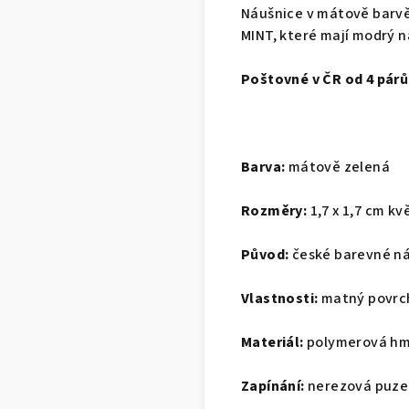
Náušnice v mátově barvě
MINT, které mají modrý 
Poštovné v ČR od 4 pár
Barva:
mátově zelená
Rozměry:
1,7 x 1,7 cm kv
Původ:
české barevné ná
Vlastnosti:
matný povrc
Materiál:
polymerová hmo
Zapínání:
nerezová puzet