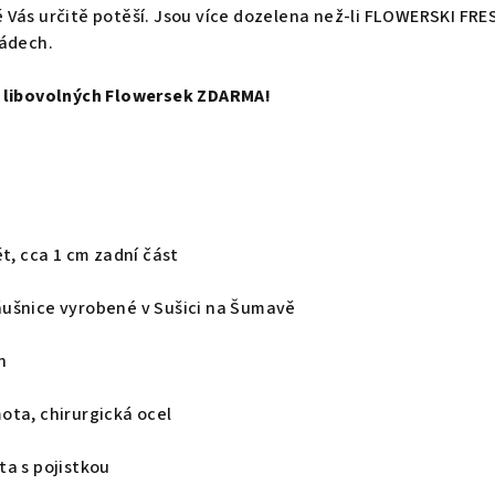
 Vás určitě potěší. Jsou více dozelena než-li FLOWERSKI FRE
nádech.
ů libovolných Flowersek ZDARMA!
ět, cca 1 cm zadní část
ušnice vyrobené v Sušici na Šumavě
h
ta, chirurgická ocel
a s pojistkou