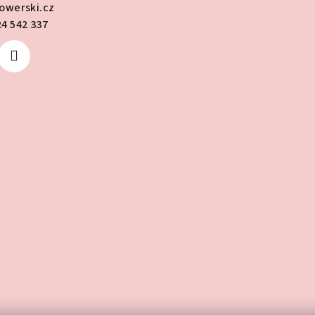
lowerski.cz
24 542 337