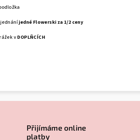
podložka
jednání
jedné Flowerski za 1/2 ceny
rážek v
DOPLŇCÍCH
Přijímáme online
platby