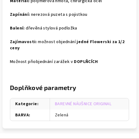
Materiál:
polymerová hmota, chirurgická ocel
Zapínání:
nerezová puzeta s pojistkou
Balení:
dřevěná stylová podložka
Zajímavosti:
možnost objednání
jedné Flowerski za 1/2
ceny
Možnost přiobjednání zarážek v
DOPLŇCÍCH
Doplňkové parametry
Kategorie
:
BAREVNÉ NÁUŠNICE ORIGINAL
BARVA
:
Zelená