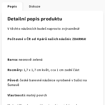
Popis
Diskuze
Detailní popis produktu
V těchto náušnicích budeš naprosto zvýrazněná!
Poštovné v ČR od 4 párů našich náušnic ZDARMA!
Barva:
neonově zelená
Rozměry:
1,7 x 1,7 cm květ, cca 1 cm zadní část
Původ:
české barevné náušnice vyrobené v Sušici na
Šumavě
Vlastnosti:
matný povrch