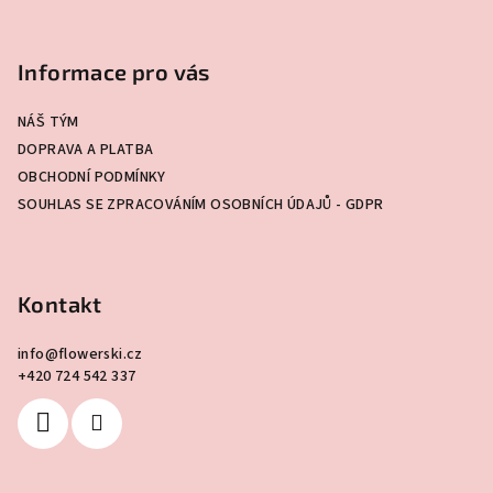
Z
á
p
Informace pro vás
a
NÁŠ TÝM
t
DOPRAVA A PLATBA
í
OBCHODNÍ PODMÍNKY
SOUHLAS SE ZPRACOVÁNÍM OSOBNÍCH ÚDAJŮ - GDPR
Kontakt
info
@
flowerski.cz
+420 724 542 337