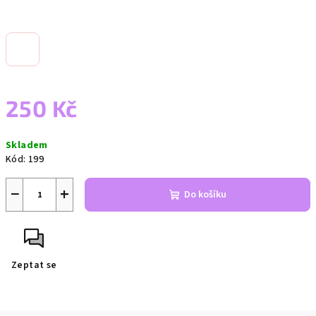
250 Kč
Měrná
Skladem
cena:
Kód:
199
−
+
Do košíku
Zeptat se