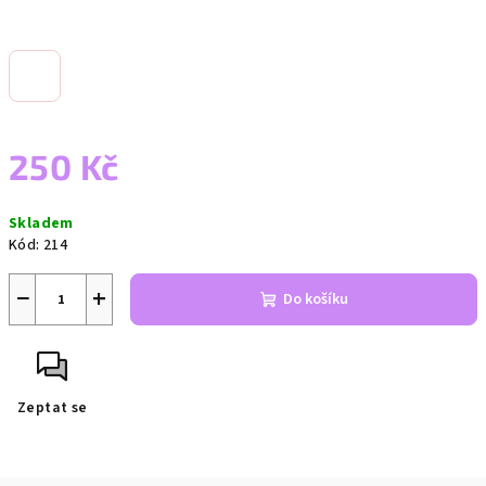
250 Kč
Měrná
Skladem
cena:
Kód:
214
−
+
Do košíku
Zeptat se