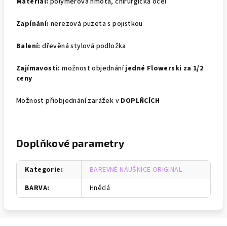
Materiál:
polymerová hmota, chirurgická ocel
Zapínání:
nerezová puzeta s pojistkou
Balení:
dřevěná stylová podložka
Zajímavosti:
možnost objednání
jedné Flowerski za 1/2
ceny
Možnost přiobjednání zarážek v
DOPLŇCÍCH
Doplňkové parametry
Kategorie
:
BAREVNÉ NÁUŠNICE ORIGINAL
BARVA
:
Hnědá