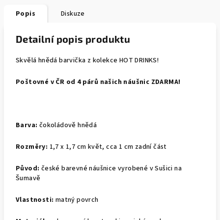
Popis
Diskuze
Detailní popis produktu
Skvělá hnědá barvička z kolekce HOT DRINKS!
Poštovné v ČR od 4 párů našich náušnic ZDARMA!
Barva:
čokoládově hnědá
Rozměry:
1,7 x 1,7 cm květ, cca 1 cm zadní část
Původ:
české barevné náušnice vyrobené v Sušici na
Šumavě
Vlastnosti:
matný povrch