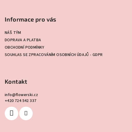
Z
á
p
Informace pro vás
a
NÁŠ TÝM
t
DOPRAVA A PLATBA
í
OBCHODNÍ PODMÍNKY
SOUHLAS SE ZPRACOVÁNÍM OSOBNÍCH ÚDAJŮ - GDPR
Kontakt
info
@
flowerski.cz
+420 724 542 337