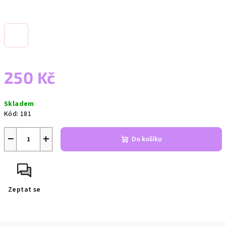
250 Kč
Měrná
Skladem
cena:
Kód:
181
−
+
Do košíku
Zeptat se