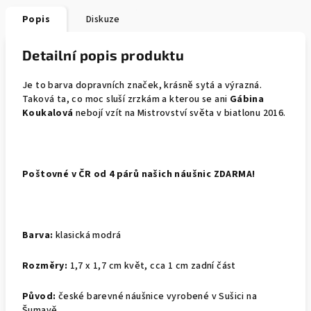
Popis
Diskuze
Detailní popis produktu
Je to barva dopravních značek, krásně sytá a výrazná.
Taková ta, co moc sluší zrzkám a kterou se ani
Gábina
Koukalová
nebojí vzít na Mistrovství světa v biatlonu 2016.
Poštovné v ČR od 4 párů našich náušnic ZDARMA!
Barva:
klasická modrá
Rozměry:
1,7 x 1,7 cm květ, cca 1 cm zadní část
Původ:
české barevné náušnice vyrobené v Sušici na
Šumavě