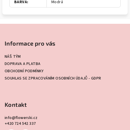
BARVA
:
Modrá
Z
á
p
Informace pro vás
a
NÁŠ TÝM
t
DOPRAVA A PLATBA
í
OBCHODNÍ PODMÍNKY
SOUHLAS SE ZPRACOVÁNÍM OSOBNÍCH ÚDAJŮ - GDPR
Kontakt
info
@
flowerski.cz
+420 724 542 337