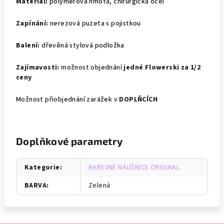
Materiál:
polymerová hmota, chirurgická ocel
Zapínání:
nerezová puzeta s pojistkou
Balení:
dřevěná stylová podložka
Zajímavosti:
možnost objednání
jedné Flowerski za 1/2
ceny
Možnost přiobjednání zarážek v
DOPLŇCÍCH
Doplňkové parametry
Kategorie
:
BAREVNÉ NÁUŠNICE ORIGINAL
BARVA
:
Zelená