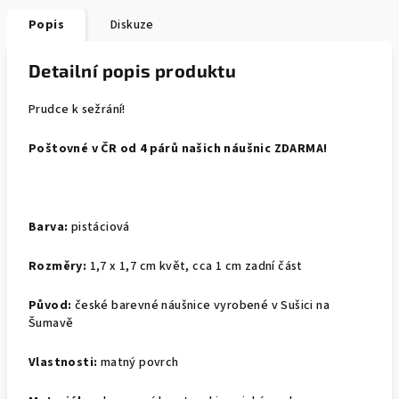
Popis
Diskuze
Detailní popis produktu
Prudce k sežrání!
Poštovné v ČR od 4 párů našich náušnic ZDARMA!
Barva:
pistáciová
Rozměry:
1,7 x 1,7 cm květ, cca 1 cm zadní část
Původ:
české barevné náušnice vyrobené v Sušici na
Šumavě
Vlastnosti:
matný povrch