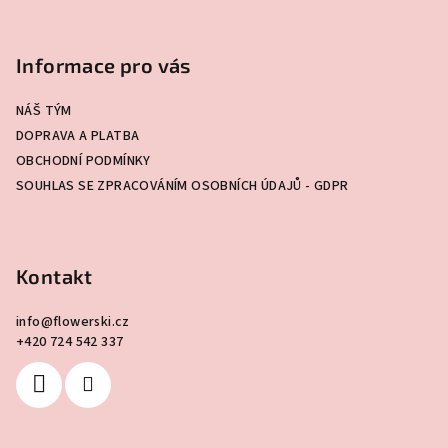
Z
á
p
Informace pro vás
a
NÁŠ TÝM
t
DOPRAVA A PLATBA
í
OBCHODNÍ PODMÍNKY
SOUHLAS SE ZPRACOVÁNÍM OSOBNÍCH ÚDAJŮ - GDPR
Kontakt
info
@
flowerski.cz
+420 724 542 337