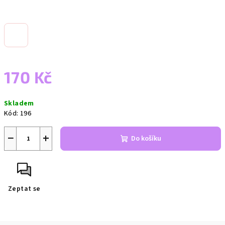
170 Kč
Měrná
Skladem
cena:
Kód:
196
−
+
Do košíku
Zeptat se