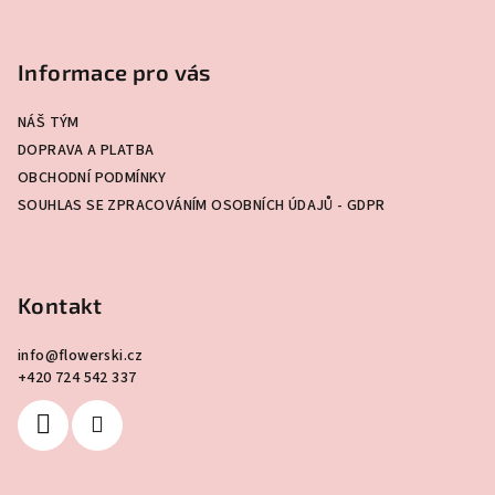
Z
á
p
Informace pro vás
a
NÁŠ TÝM
t
DOPRAVA A PLATBA
í
OBCHODNÍ PODMÍNKY
SOUHLAS SE ZPRACOVÁNÍM OSOBNÍCH ÚDAJŮ - GDPR
Kontakt
info
@
flowerski.cz
+420 724 542 337