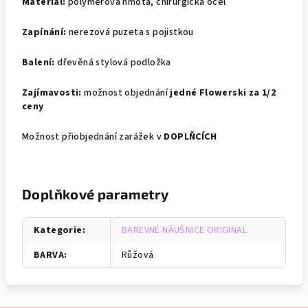
Materiál:
polymerová hmota, chirurgická ocel
Zapínání:
nerezová puzeta s pojistkou
Balení:
dřevěná stylová podložka
Zajímavosti:
možnost objednání
jedné Flowerski za 1/2
ceny
Možnost přiobjednání zarážek v
DOPLŇCÍCH
Doplňkové parametry
Kategorie
:
BAREVNÉ NÁUŠNICE ORIGINAL
BARVA
:
Růžová