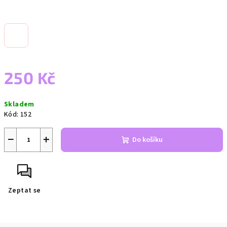
250 Kč
Měrná
Skladem
cena:
Kód:
152
−
+
Do košíku
Zeptat se