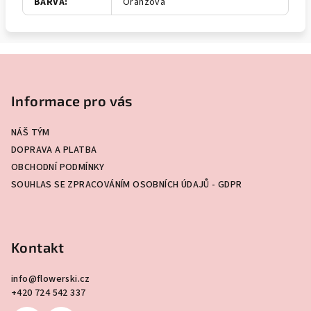
BARVA
:
Oranžová
Z
á
p
Informace pro vás
a
NÁŠ TÝM
t
DOPRAVA A PLATBA
í
OBCHODNÍ PODMÍNKY
SOUHLAS SE ZPRACOVÁNÍM OSOBNÍCH ÚDAJŮ - GDPR
Kontakt
info
@
flowerski.cz
+420 724 542 337