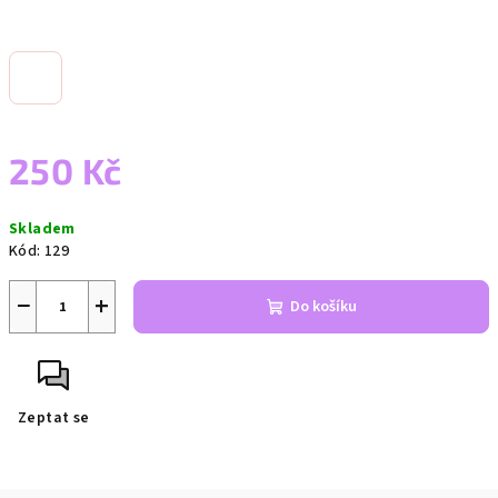
250 Kč
Měrná
Skladem
cena:
Kód:
129
−
+
Do košíku
Zeptat se