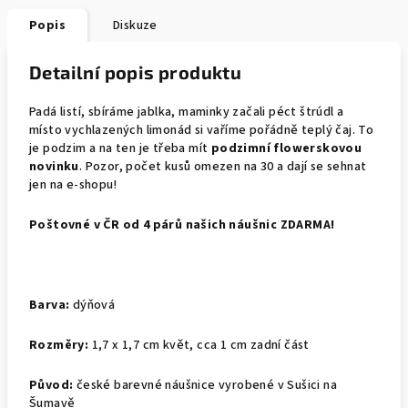
Popis
Diskuze
Detailní popis produktu
Padá listí, sbíráme jablka, maminky začali péct štrúdl a
místo vychlazených limonád si vaříme pořádně teplý čaj. To
je podzim a na ten je třeba mít
podzimní flowerskovou
novinku
. Pozor, počet kusů omezen na 30 a dají se sehnat
jen na e-shopu!
Poštovné v ČR od 4 párů našich náušnic ZDARMA!
Barva:
dýňová
Rozměry:
1,7 x 1,7 cm květ, cca 1 cm zadní část
Původ:
české barevné náušnice vyrobené v Sušici na
Šumavě