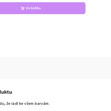
Do košíku
duktu
du, že ladí ke všem barvám.