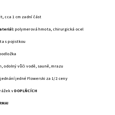
ět, cca 1 cm zadní část
teriál:
polymerová hmota, chirurgická ocel
a s pojistkou
podložka
, odolný vůči vodě, sauně, mrazu
ednání jedné Flowerski za 1/2 ceny
rážek v
DOPLŇCÍCH
RMA!