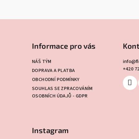
Z
á
Informace pro vás
Kont
p
a
NÁŠ TÝM
info
@
f
+420 7
t
DOPRAVA A PLATBA
OBCHODNÍ PODMÍNKY
í
SOUHLAS SE ZPRACOVÁNÍM
OSOBNÍCH ÚDAJŮ - GDPR
Instagram