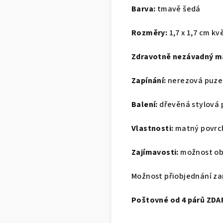
Barva:
tmavě šedá
Rozměry:
1,7 x 1,7 cm kv
Zdravotně nezávadný ma
Zapínání:
nerezová puzet
Balení:
dřevěná stylová 
Vlastnosti:
matný povrch
Zajímavosti:
možnost obj
Možnost přiobjednání za
Poštovné od 4 párů ZDA