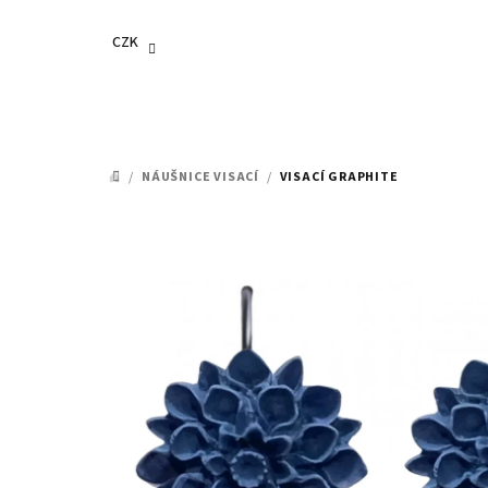
Přejít
na
CZK
obsah
/
NÁUŠNICE VISACÍ
/
VISACÍ GRAPHITE
DOMŮ