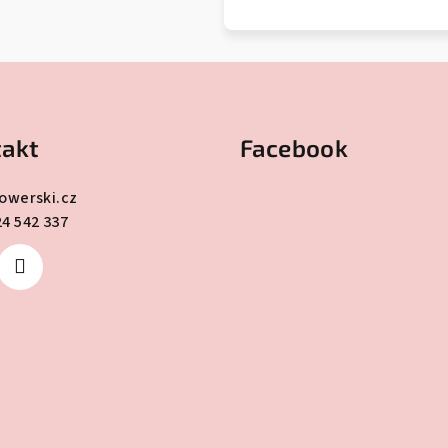
akt
Facebook
lowerski.cz
24 542 337