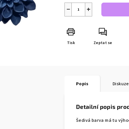
−
+
Tisk
Zeptat se
Popis
Diskuze
Detailní popis pro
Šedivá barva má tu výho