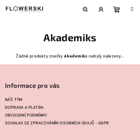
Přejít
na
obsah
Nákupní
Hledat
Přihlášení
Akademiks
košík
Žádné produkty značky
Akademiks
nebyly nalezeny...
Z
á
p
Informace pro vás
a
NÁŠ TÝM
t
DOPRAVA A PLATBA
í
OBCHODNÍ PODMÍNKY
SOUHLAS SE ZPRACOVÁNÍM OSOBNÍCH ÚDAJŮ - GDPR