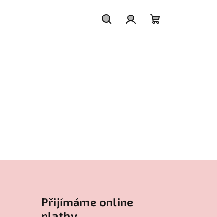
Hledat
Přihlášení
Nákupní
košík
Přijímáme online
platby