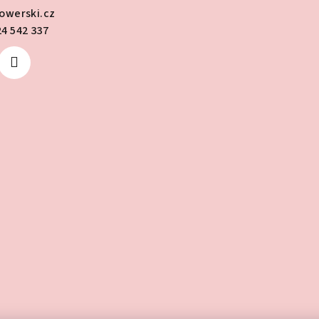
lowerski.cz
24 542 337