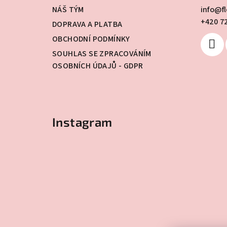
a
NÁŠ TÝM
info
@
f
+420 7
t
DOPRAVA A PLATBA
OBCHODNÍ PODMÍNKY
í
SOUHLAS SE ZPRACOVÁNÍM
OSOBNÍCH ÚDAJŮ - GDPR
Instagram