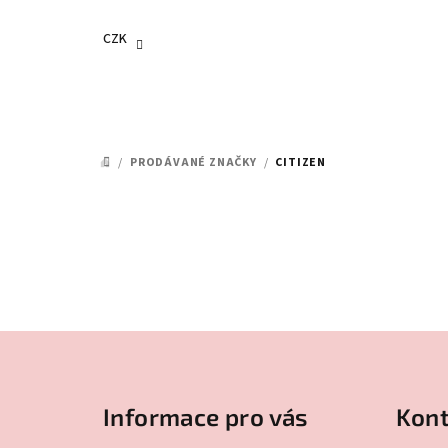
Přejít
na
CZK
obsah
/
PRODÁVANÉ ZNAČKY
/
CITIZEN
DOMŮ
Z
á
Informace pro vás
Kont
p